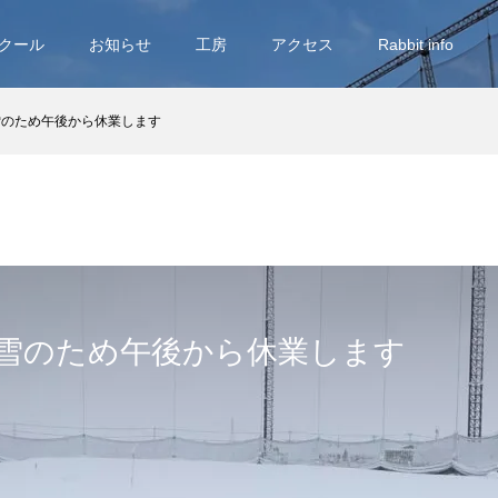
クール
お知らせ
工房
アクセス
Rabbit info
積雪のため午後から休業します
)積雪のため午後から休業します