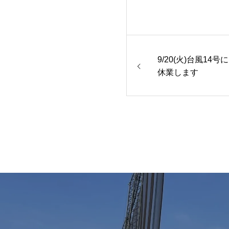
9/20(火)台風1
休業します