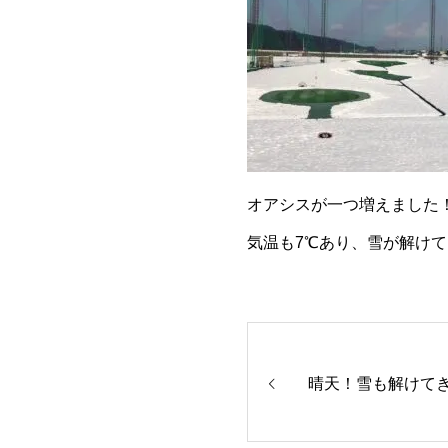
オアシスが一つ増えました
気温も7℃あり、雪が解け
晴天！雪も解けて