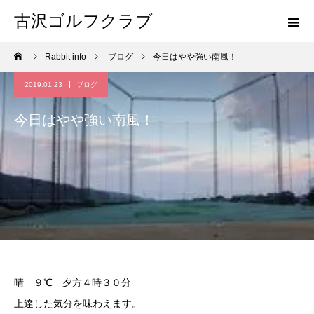
古沢ゴルフクラブ
Rabbit info
ブログ
今日はやや強い南風！
2019.01.23
ブログ
今日はやや強い南風！
晴 ９℃ 夕方４時３０分
上達した気分を味わえます。