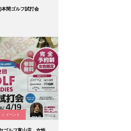
(日)本間ゴルフ試打会
イベント
ヤゴルフ富山店 女性