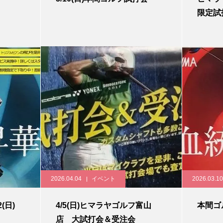
限定試打
2026.04.04
イベント
2026.03.10
(日)
4/5(日)ヒマラヤゴルフ富山
本間ゴル
店 大試打会＆受注会